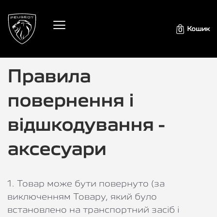
Кошик
0
Правила
повернення і
відшкодування -
аксесуари
1. Товар може бути повернуто (за
виключенням Товару, який було
встановлено на транспортний засіб і