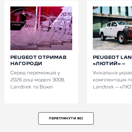
PEUGEOT ОТРИМАВ
PEUGEOT LA
НАГОРОДИ
«ЛЮТИЙ» –
«АВТОМОБІЛЬ РОКУ
СТВОРЕНИЙ 
Серед переможців у
Унікальна укра
В УКРАЇНІ»
УКРАЇНИ
2026 році моделі 3008,
комплектація п
Landtrek та Boxer
Landtrek – «Л
ПЕРЕГЛЯНУТИ ВСІ