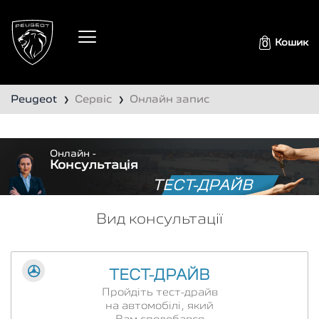
Кошик
0
Peugeot
Сервіс
Онлайн запис
❯
❯
Онлайн -
Консультація
ТЕСТ-ДРАЙВ
Вид консультації
ТЕСТ-ДРАЙВ
Пройдіть тест-драйв
на автомобілі, який