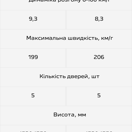
Динаміка розгону 0-100 км/г
9,3
8,3
Максимальна швидкiсть, км/г
199
206
Кiлькiсть дверей, шт
5
5
Висота, мм