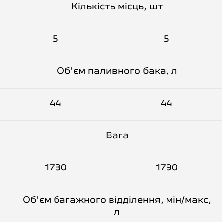
Кiлькiсть мiсць, шт
5
5
Об'єм паливного бака, л
44
44
Вага
1730
1790
Об'єм багажного відділення, мін/макс,
л