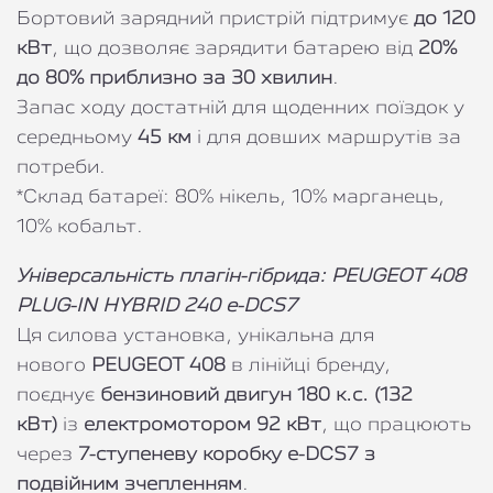
Бортовий зарядний пристрій підтримує
до 120
кВт
, що дозволяє зарядити батарею від
20%
до 80% приблизно за 30 хвилин
.
Запас ходу достатній для щоденних поїздок у
середньому
45 км
і для довших маршрутів за
потреби.
*Склад батареї: 80% нікель, 10% марганець,
10% кобальт.
Універсальність плагін-гібрида: PEUGEOT 408
PLUG-IN HYBRID 240 e-DCS7
Ця силова установка, унікальна для
нового
PEUGEOT 408
в лінійці бренду,
поєднує
бензиновий двигун 180 к.с. (132
кВт)
із
електромотором 92 кВт
, що працюють
через
7-ступеневу коробку e-DCS7 з
подвійним зчепленням
.