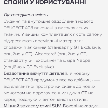
СПОКІЙ У КОРИСТУВАННІ
Підтверджена якість
Сидіння та внутрішнє оздоблення нового
PEUGEOT 408 виконані з високоякісних
тканин. У вищих комплектаціях якість салону
підкреслюють преміальні матеріали:
справжній алюміній (стандарт у GT Exclusive,
опційно у GT), Alcantara® (опційно у GT,
стандарт у GT Exclusive) та шкіра Nappa
(опційно у GT Exclusive).
Бездоганне відчуття деталей.
У новому
PEUGEOT 408 продумано все до дрібниць —
від елегантної прострочки сидінь до нових
монограм на порогах та шильдиків GT на
кермі, поєднуючи витонченість і стиль.
Міцний захист у стилі SUV.
Бокові накладки