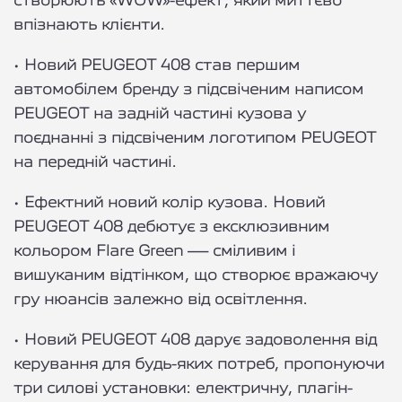
створюють «WOW»-ефект, який миттєво
впізнають клієнти.
•
Новий PEUGEOT 408 став першим
автомобілем бренду з підсвіченим написом
PEUGEOT на задній частині кузова у
поєднанні з підсвіченим логотипом PEUGEOT
на передній частині.
•
Ефектний новий колір кузова. Новий
PEUGEOT 408 дебютує з ексклюзивним
кольором Flare Green — сміливим і
вишуканим відтінком, що створює вражаючу
гру нюансів залежно від освітлення.
•
Новий PEUGEOT 408 дарує задоволення від
керування для будь-яких потреб, пропонуючи
три силові установки: електричну, плагін-