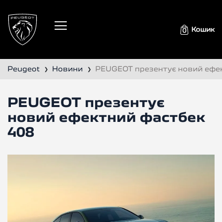
Кошик
0
Peugeot
Новини
PEUGEOT презентує новий ефе
❯
❯
PEUGEOT презентує
новий ефектний фастбек
408