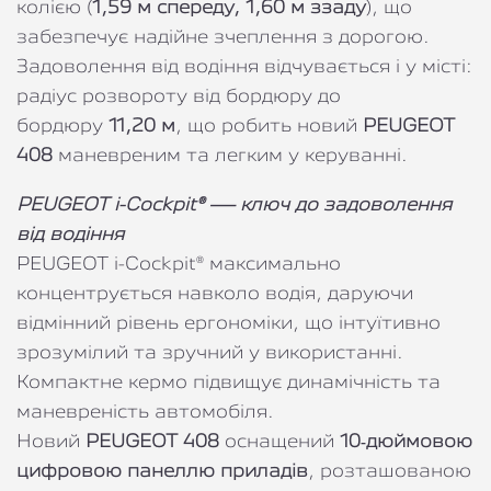
колією (
1,59 м спереду, 1,60 м ззаду
), що
забезпечує надійне зчеплення з дорогою.
Задоволення від водіння відчувається і у місті:
радіус розвороту від бордюру до
бордюру
11,20 м
, що робить новий
PEUGEOT
408
маневреним та легким у керуванні.
PEUGEOT i-Cockpit® — ключ до задоволення
від водіння
PEUGEOT i-Cockpit® максимально
концентрується навколо водія, даруючи
відмінний рівень ергономіки, що інтуїтивно
зрозумілий та зручний у використанні.
Компактне кермо підвищує динамічність та
маневреність автомобіля.
Новий
PEUGEOT 408
оснащений
10‑дюймовою
цифровою панеллю приладів
, розташованою