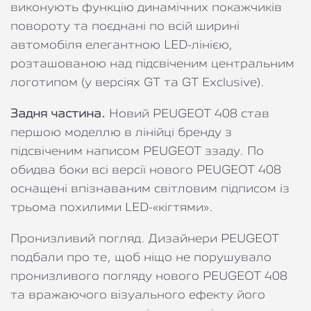
виконують функцію динамічних покажчиків
повороту та поєднані по всій ширині
автомобіля елегантною LED-лінією,
розташованою над підсвіченим центральним
логотипом (у версіях GT та GT Exclusive).
Задня частина.
Новий PEUGEOT 408 став
першою моделлю в лінійці бренду з
підсвіченим написом PEUGEOT ззаду. По
обидва боки всі версії нового PEUGEOT 408
оснащені впізнаваним світловим підписом із
трьома похилими LED-«кігтями».
Пронизливий погляд. Дизайнери PEUGEOT
подбали про те, щоб ніщо не порушувало
пронизливого погляду нового PEUGEOT 408
та вражаючого візуального ефекту його