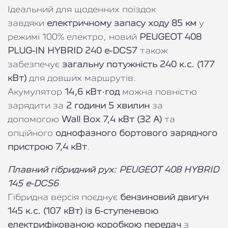
Ідеальний для щоденних поїздок
завдяки
електричному запасу ходу 85 км
у
режимі 100% електро, новий
PEUGEOT 408
PLUG-IN HYBRID 240 e-DCS7
також
забезпечує
загальну потужність 240 к.с. (177
кВт)
для довших маршрутів.
Акумулятор
14,6 кВт·год
можна повністю
зарядити за
2 години 5 хвилин
за
допомогою
Wall Box 7,4 кВт (32 А)
та
опційного
однофазного бортового зарядного
пристрою 7,4 кВт
.
Плавний гібридний рух: PEUGEOT 408 HYBRID
145 e-DCS6
Гібридна версія поєднує
бензиновий двигун
145 к.с. (107 кВт) із 6-ступеневою
електрифікованою коробкою передач
з