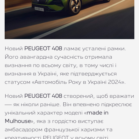
Новий
PEUGEOT 408
ламає усталені рамки.
Його авангардна сучасність отримала
визнання по всьому світу, в тому числі і
визнання в Україні, яке підтверджується
статусом «Автомобіль Року в Україні 2024».
Новий
PEUGEOT 408
створений, щоб вражати
— як ніколи раніше. Він впевнено підкреслює
унікальний характер моделі «
made in
Mulhouse
», яка з гордістю виступає
амбасадором французької харизми та
креативності PEUGEOT у всьому світі.