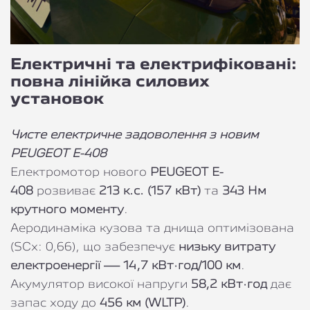
Електричні та електрифіковані:
повна лінійка силових
установок
Чисте електричне задоволення з новим
PEUGEOT E-408
Електромотор нового
PEUGEOT E-
408
розвиває
213 к.с. (157 кВт)
та
343 Нм
крутного моменту
.
Аеродинаміка кузова та днища оптимізована
(SCx: 0,66), що забезпечує
низьку витрату
електроенергії — 14,7 кВт·год/100 км
.
Акумулятор високої напруги
58,2 кВт·год
дає
запас ходу до
456 км (WLTP)
.