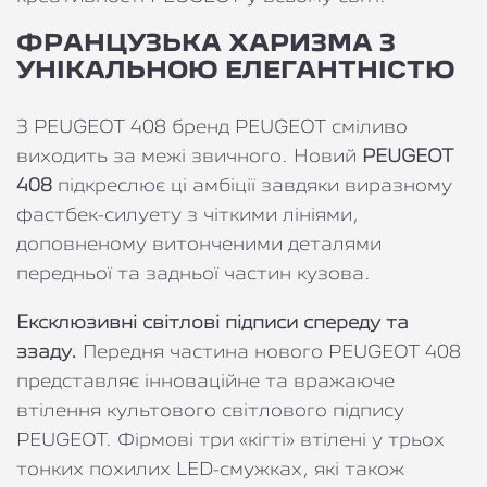
ФРАНЦУЗЬКА ХАРИЗМА З
УНІКАЛЬНОЮ ЕЛЕГАНТНІСТЮ
З PEUGEOT 408 бренд PEUGEOT сміливо
виходить за межі звичного. Новий
PEUGEOT
408
підкреслює ці амбіції завдяки виразному
фастбек-силуету з чіткими лініями,
доповненому витонченими деталями
передньої та задньої частин кузова.
Ексклюзивні світлові підписи спереду та
ззаду.
Передня частина нового PEUGEOT 408
представляє інноваційне та вражаюче
втілення культового світлового підпису
PEUGEOT. Фірмові три «кігті» втілені у трьох
тонких похилих LED-смужках, які також