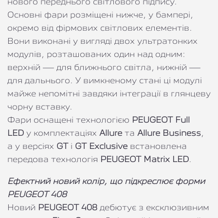
нового переднього світлового підпису.
Основні фари розміщені нижче, у бампері,
окремо від фірмових світлових елементів.
Вони виконані у вигляді двох ультратонких
модулів, розташованих один над одним:
верхній — для ближнього світла, нижній —
для дальнього. У вимкненому стані ці модулі
майже непомітні завдяки інтеграції в глянцеву
чорну вставку.
Фари оснащені технологією
PEUGEOT Full
LED
у комплектаціях
Allure
та
Allure Business
,
а у версіях
GT
і
GT Exclusive
встановлена
передова технологія
PEUGEOT Matrix LED
.
Ефектний новий колір, що підкреслює форми
PEUGEOT 408
Новий
PEUGEOT 408
дебютує з ексклюзивним