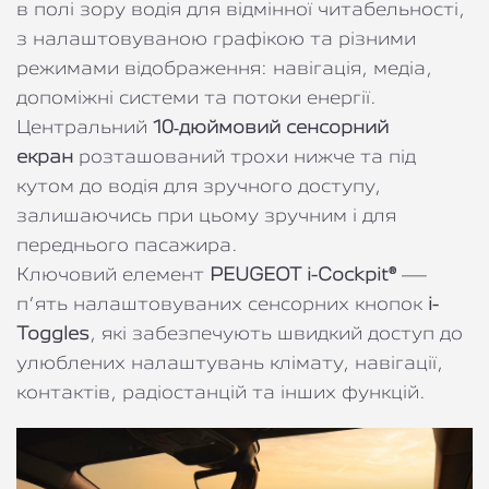
в полі зору водія для відмінної читабельності,
з налаштовуваною графікою та різними
режимами відображення: навігація, медіа,
допоміжні системи та потоки енергії.
Центральний
10‑дюймовий сенсорний
екран
розташований трохи нижче та під
кутом до водія для зручного доступу,
залишаючись при цьому зручним і для
переднього пасажира.
Ключовий елемент
PEUGEOT i-Cockpit®
—
п’ять налаштовуваних сенсорних кнопок
i-
Toggles
, які забезпечують швидкий доступ до
улюблених налаштувань клімату, навігації,
контактів, радіостанцій та інших функцій.