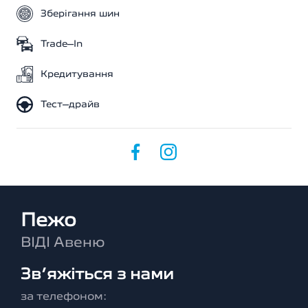
Зберігання шин
Trade–In
Кредитування
Тест–драйв
Пежо
ВІДІ Авеню
Зв’яжіться з нами
за телефоном: