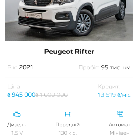
Peugeot Rifter
Рік:
2021
Пробіг:
95 тис. км
Ціна:
Кредит:
₴ 945 000
₴ 1 000 000
13 519 ₴/міс
Дизель
Передній
Автомат
1.5 V
130 к.с.
Мінівен